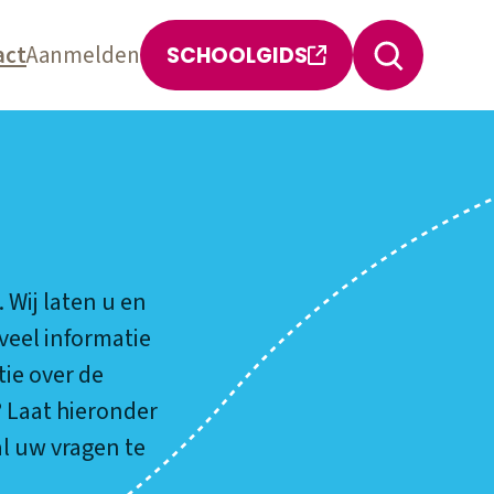
act
Aanmelden
SCHOOLGIDS
 Wij laten u en
veel informatie
ie over de
? Laat hieronder
l uw vragen te