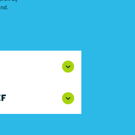
ind.
EF