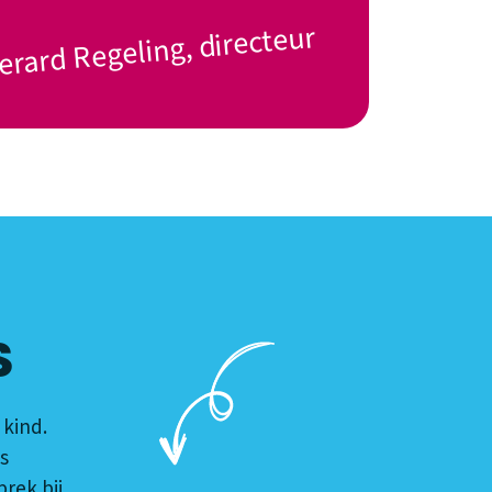
erard Regeling, directeur
S
 kind.
s
rek bij