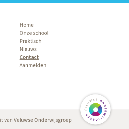
Home
Onze school
Praktisch
Nieuws
Contact
Aanmelden
Ga naar veluw
it van Veluwse Onderwijsgroep