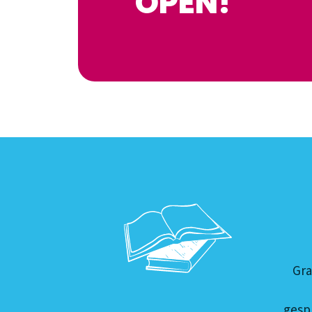
OPEN!
Gra
gesp