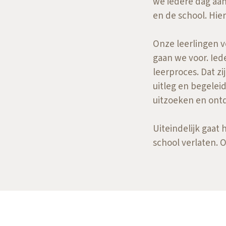
we iedere dag aan 
en de school. Hie
Onze leerlingen 
gaan we voor. Iede
leerproces. Dat z
uitleg en begeleid
uitzoeken en ont
Uiteindelijk gaat
school verlaten.