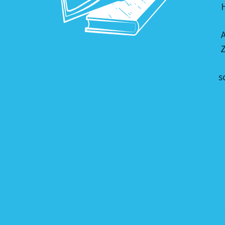
H
A
Z
s