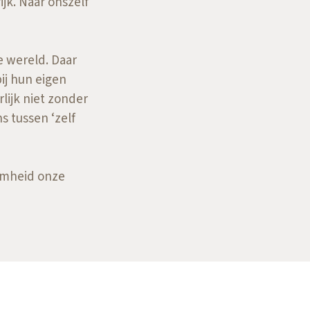
ijk. Naar onszelf
 wereld. Daar
bij hun eigen
lijk niet zonder
s tussen ‘zelf
aamheid onze