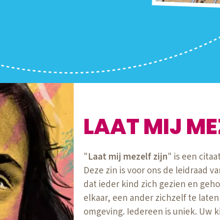
LAAT MIJ ME
"
Laat mij mezelf zijn
" is een cita
Deze zin is voor ons de leidraad va
dat ieder kind zich gezien en geho
elkaar, een ander zichzelf te laten z
omgeving. Iedereen is uniek. Uw k