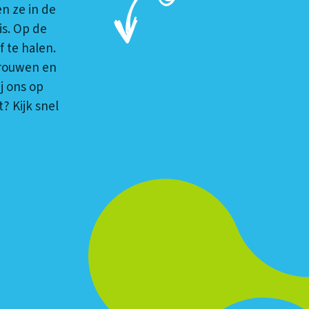
n ze in de
is. Op de
f te halen.
rtrouwen en
j ons op
? Kijk snel