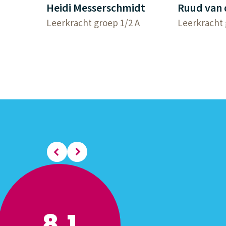
Heidi Messerschmidt
Ruud van 
Leerkracht groep 1/2 A
Leerkracht 
8,1