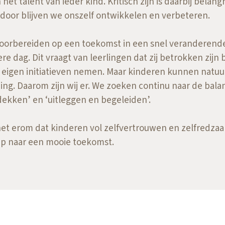
het talent van ieder kind. Kritisch zijn is daarbij belangr
rdoor blijven we onszelf ontwikkelen en verbeteren.
voorbereiden op een toekomst in een snel veranderende
re dag. Dit vraagt van leerlingen dat zij betrokken zijn 
ij eigen initiatieven nemen. Maar kinderen kunnen natuur
ing. Daarom zijn wij er. We zoeken continu naar de balan
dekken’ en ‘uitleggen en begeleiden’.
 het erom dat kinderen vol zelfvertrouwen en zelfredz
 Op naar een mooie toekomst.